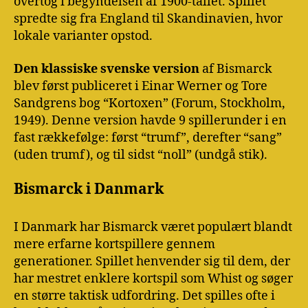
overtog i begyndelsen af 1900-tallet. Spillet
spredte sig fra England til Skandinavien, hvor
lokale varianter opstod.
Den klassiske svenske version
af Bismarck
blev først publiceret i Einar Werner og Tore
Sandgrens bog “Kortoxen” (Forum, Stockholm,
1949). Denne version havde 9 spillerunder i en
fast rækkefølge: først “trumf”, derefter “sang”
(uden trumf), og til sidst “noll” (undgå stik).
Bismarck i Danmark
I Danmark har Bismarck været populært blandt
mere erfarne kortspillere gennem
generationer. Spillet henvender sig til dem, der
har mestret enklere kortspil som Whist og søger
en større taktisk udfordring. Det spilles ofte i