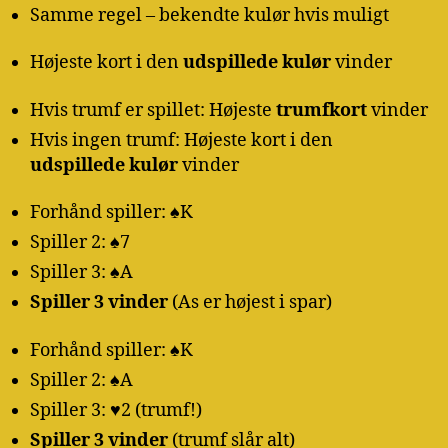
Samme regel – bekendte kulør hvis muligt
Højeste kort i den
udspillede kulør
vinder
Hvis trumf er spillet: Højeste
trumfkort
vinder
Hvis ingen trumf: Højeste kort i den
udspillede kulør
vinder
Forhånd spiller: ♠K
Spiller 2: ♠7
Spiller 3: ♠A
Spiller 3 vinder
(As er højest i spar)
Forhånd spiller: ♠K
Spiller 2: ♠A
Spiller 3: ♥2 (trumf!)
Spiller 3 vinder
(trumf slår alt)