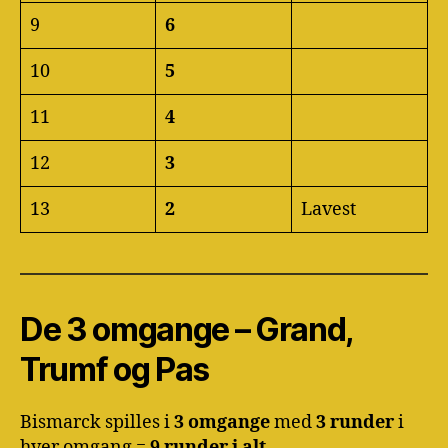
9
6
10
5
11
4
12
3
13
2
Lavest
De 3 omgange – Grand,
Trumf og Pas
Bismarck spilles i
3 omgange
med
3 runder
i
hver omgang =
9 runder i alt
.