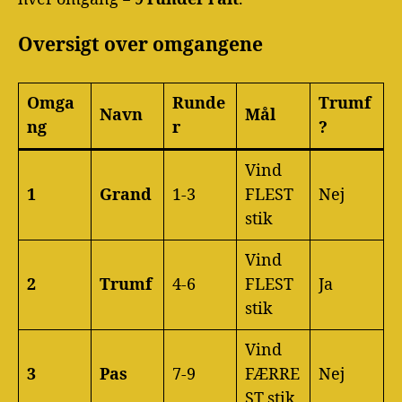
Oversigt over omgangene
Omga
Runde
Trumf
Navn
Mål
ng
r
?
Vind
1
Grand
1-3
FLEST
Nej
stik
Vind
2
Trumf
4-6
FLEST
Ja
stik
Vind
3
Pas
7-9
FÆRRE
Nej
ST stik