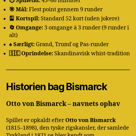
⏱️ Spilletid:
45–60 minutter
🎯 Mål:
Flest point gennem 9 runder
🎴 Kortspil:
Standard 52 kort (uden jokere)
🔄 Omgange:
3 omgange à 3 runder (9 runder i
alt)
♠️ Særligt:
Grand, Trumf og Pas-runder
🇸🇪 Oprindelse:
Skandinavisk whist-tradition
Historien bag Bismarck
Otto von Bismarck – navnets ophav
Spillet er opkaldt efter
Otto von Bismarck
(1815–1898), den tyske rigskansler, der samlede
Tyskland i 1871 og blev kendt som