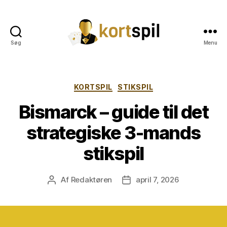
Søg
Menu
Kortspil
Kategorier
KORTSPIL
STIKSPIL
Bismarck – guide til det
strategiske 3-mands
stikspil
Af
Redaktøren
april 7, 2026
Indlægsforfatter
Indlægsdato