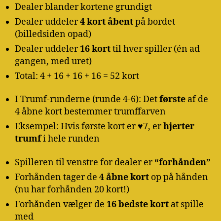
Dealer blander kortene grundigt
Dealer uddeler
4 kort åbent
på bordet
(billedsiden opad)
Dealer uddeler
16 kort
til hver spiller (én ad
gangen, med uret)
Total: 4 + 16 + 16 + 16 = 52 kort
I Trumf-runderne (runde 4-6): Det
første
af de
4 åbne kort bestemmer trumffarven
Eksempel: Hvis første kort er ♥7, er
hjerter
trumf
i hele runden
Spilleren til venstre for dealer er
“forhånden”
Forhånden tager de
4 åbne kort
op på hånden
(nu har forhånden 20 kort!)
Forhånden vælger de
16 bedste kort
at spille
med