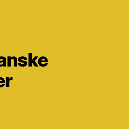
danske
er