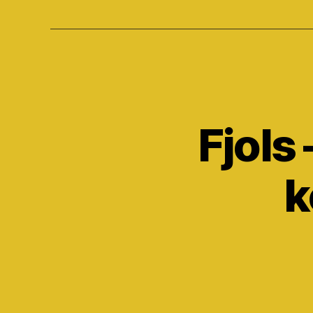
Fjols
k