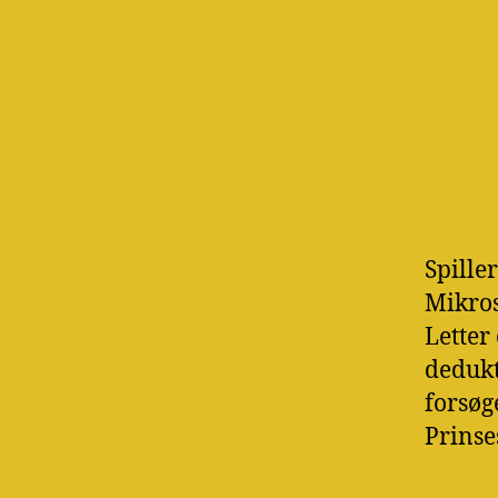
Spiller
Mikros
Letter
dedukt
forsøg
Prinses