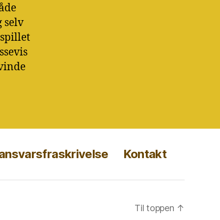
både
 selv
spillet
ssevis
 vinde
 ansvarsfraskrivelse
Kontakt
Til toppen
↑