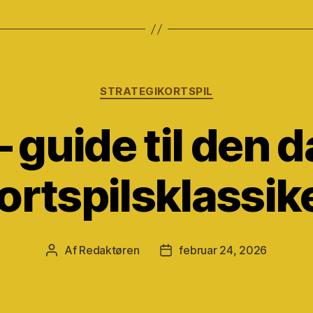
Kategorier
STRATEGIKORTSPIL
 – guide til den 
ortspilsklassik
Af
Redaktøren
februar 24, 2026
Indlægsforfatter
Indlægsdato