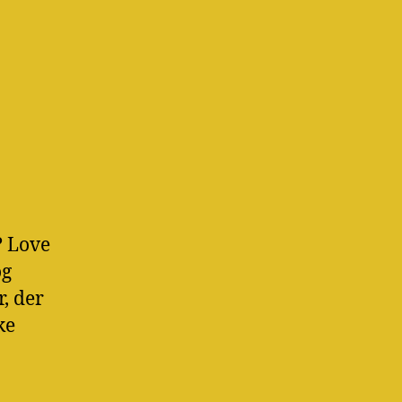
? Love
og
r, der
ke