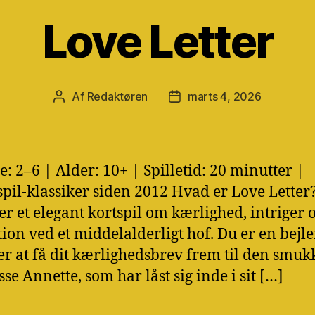
Love Letter
Af
Redaktøren
marts 4, 2026
Indlægsforfatter
Indlægsdato
e: 2–6 | Alder: 10+ | Spilletid: 20 minutter |
pil-klassiker siden 2012 Hvad er Love Letter
 er et elegant kortspil om kærlighed, intriger 
ion ved et middelalderligt hof. Du er en bejle
er at få dit kærlighedsbrev frem til den smuk
se Annette, som har låst sig inde i sit […]