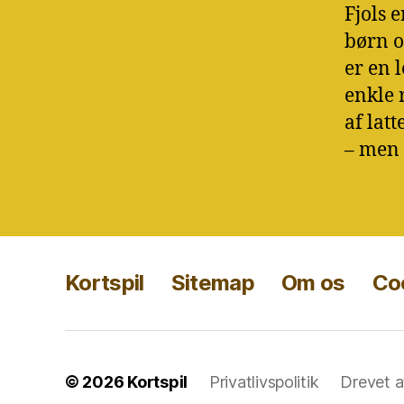
Fjols 
børn o
er en l
enkle 
af latt
– men
Kortspil
Sitemap
Om os
Coo
© 2026
Kortspil
Privatlivspolitik
Drevet 