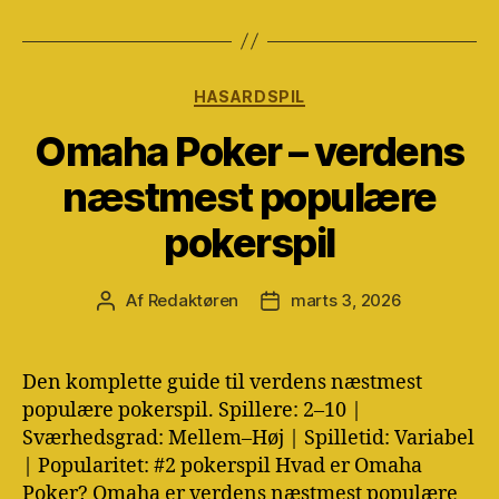
Kategorier
HASARDSPIL
Omaha Poker – verdens
næstmest populære
pokerspil
Af
Redaktøren
marts 3, 2026
Indlægsforfatter
Indlægsdato
Den komplette guide til verdens næstmest
populære pokerspil. Spillere: 2–10 |
Sværhedsgrad: Mellem–Høj | Spilletid: Variabel
| Popularitet: #2 pokerspil Hvad er Omaha
Poker? Omaha er verdens næstmest populære