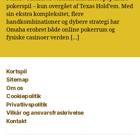
pokerspil – kun overgået af Texas Hold’em. Med
sin ekstra kompleksitet, flere
handkombinationer og dybere strategi har
Omaha erobret både online pokerrum og
fysiske casinoer verden […]
Kortspil
Sitemap
Om os
Cookiepolitik
Privatlivspolitik
Vilkår og ansvarsfraskrivelse
Kontakt