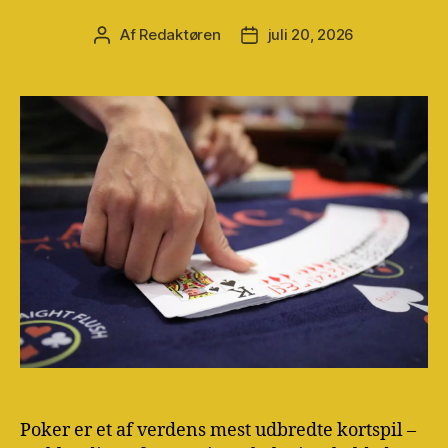
Af
Redaktøren
juli 20, 2026
Indlægsforfatter
Indlægsdato
Poker er et af verdens mest udbredte kortspil –