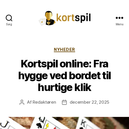
Søg
Menu
Kortspil
Kategorier
NYHEDER
Kortspil online: Fra
hygge ved bordet til
hurtige klik
Af
Redaktøren
december 22, 2025
Indlægsforfatter
Indlægsdato