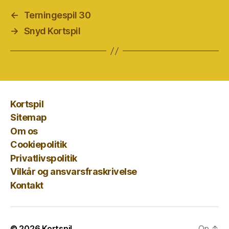
←
Terningespil 30
→
Snyd Kortspil
Kortspil
Sitemap
Om os
Cookiepolitik
Privatlivspolitik
Vilkår og ansvarsfraskrivelse
Kontakt
© 2026
Kortspil
Op
↑