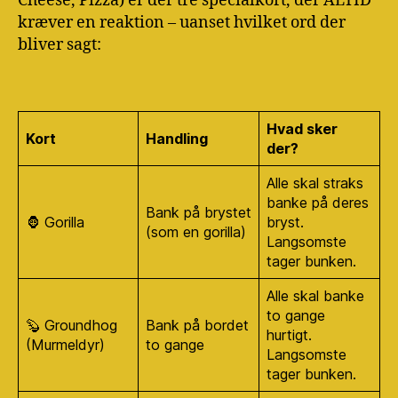
Cheese, Pizza) er der tre specialkort, der ALTID
kræver en reaktion – uanset hvilket ord der
bliver sagt:
Hvad sker
Kort
Handling
der?
Alle skal straks
banke på deres
Bank på brystet
🦍 Gorilla
bryst.
(som en gorilla)
Langsomste
tager bunken.
Alle skal banke
to gange
🦫 Groundhog
Bank på bordet
hurtigt.
(Murmeldyr)
to gange
Langsomste
tager bunken.