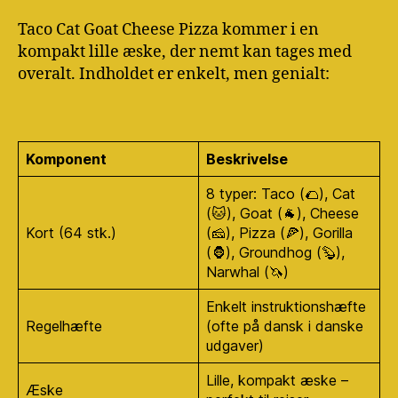
Taco Cat Goat Cheese Pizza kommer i en
kompakt lille æske, der nemt kan tages med
overalt. Indholdet er enkelt, men genialt:
Komponent
Beskrivelse
8 typer: Taco (🌮), Cat
(🐱), Goat (🐐), Cheese
Kort (64 stk.)
(🧀), Pizza (🍕), Gorilla
(🦍), Groundhog (🦫),
Narwhal (🦄)
Enkelt instruktionshæfte
Regelhæfte
(ofte på dansk i danske
udgaver)
Lille, kompakt æske –
Æske