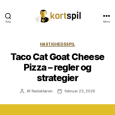
Søg
Menu
Kortspil
Kategorier
HASTIGHEDSSPIL
Taco Cat Goat Cheese
Pizza – regler og
strategier
Af
Redaktøren
februar 23, 2026
Indlægsforfatter
Indlægsdato