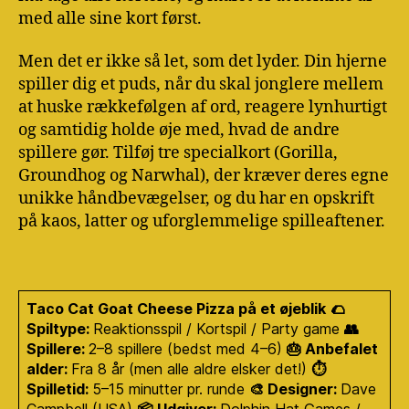
med alle sine kort først.
Men det er ikke så let, som det lyder. Din hjerne
spiller dig et puds, når du skal jonglere mellem
at huske rækkefølgen af ord, reagere lynhurtigt
og samtidig holde øje med, hvad de andre
spillere gør. Tilføj tre specialkort (Gorilla,
Groundhog og Narwhal), der kræver deres egne
unikke håndbevægelser, og du har en opskrift
på kaos, latter og uforglemmelige spilleaftener.
Taco Cat Goat Cheese Pizza på et øjeblik
🌮
Spiltype:
Reaktionsspil / Kortspil / Party game
👥
Spillere:
2–8 spillere (bedst med 4–6)
🎂 Anbefalet
alder:
Fra 8 år (men alle aldre elsker det!)
⏱️
Spilletid:
5–15 minutter pr. runde
🎨 Designer:
Dave
Campbell (USA)
📦 Udgiver:
Dolphin Hat Games /