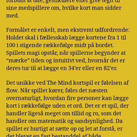
forbudt at tale, gestikulere eller give tegn til
sine medspillere om, hvilke kort man sidder
med.
Formålet er enkelt, men ekstremt udfordrende:
Holdet skal i fællesskab lægge kortene fra 1 til
100 i stigende rækkefølge midt på bordet.
Spillets magi opstår, når spillerne begynder at
“mærke” tiden og intuitivt ved, hvornår det er
deres tur til at lægge en 34’er eller en 82’er.
Det unikke ved The Mind kortspil er følelsen af
flow. Når spillet kører, føles det næsten
overnaturligt, hvordan fire personer kan lægge
kort i rækkefølge uden et ord. Det er et spil, der
handler ligeså meget om tillid og ro, som det
handler om matematik og sandsynlighed. Da
spillet er hurtigt at sætte op og let at forstå, er
det blevet en fast bestanddel af både