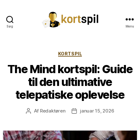
Søg
Menu
Kortspil
Kategorier
KORTSPIL
The Mind kortspil: Guide
til den ultimative
telepatiske oplevelse
Af
Redaktøren
januar 15, 2026
Indlægsforfatter
Indlægsdato