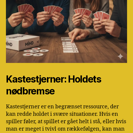
Kastestjerner: Holdets
nødbremse
Kastestjerner er en begrænset ressource, der
kan redde holdet i svære situationer. Hvis en
spiller føler, at spillet er gået helt i stå, eller hvis
man er meget i tvivl om rækkefølgen, kan man