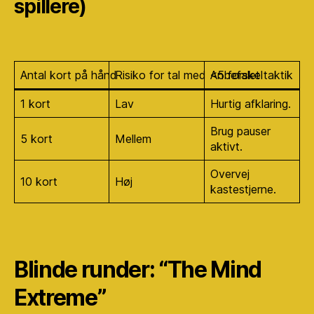
spillere)
Antal kort på hånd
Risiko for tal med <5 forskel
Anbefalet taktik
1 kort
Lav
Hurtig afklaring.
Brug pauser
5 kort
Mellem
aktivt.
Overvej
10 kort
Høj
kastestjerne.
Blinde runder: “The Mind
Extreme”