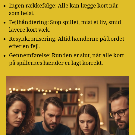
Ingen rækkefølge: Alle kan lægge kort når
som helst.
Fejlhåndtering: Stop spillet, mist et liv, smid
lavere kort væk.
Resynkronisering: Altid hænderne på bordet
efter en fejl.
Gennemførelse: Runden er slut, når alle kort
på spillernes hænder er lagt korrekt.