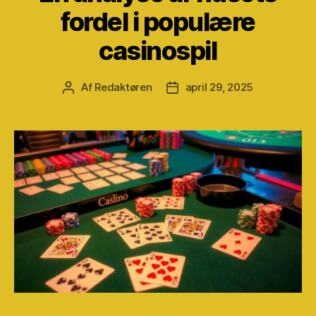
fordel i populære
casinospil
Af
Redaktøren
april 29, 2025
Indlægsforfatter
Indlægsdato