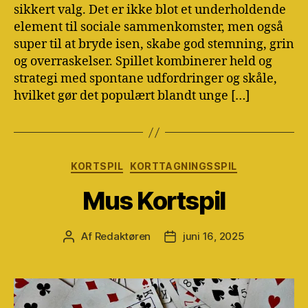
sikkert valg. Det er ikke blot et underholdende
element til sociale sammenkomster, men også
super til at bryde isen, skabe god stemning, grin
og overraskelser. Spillet kombinerer held og
strategi med spontane udfordringer og skåle,
hvilket gør det populært blandt unge […]
Kategorier
KORTSPIL
KORTTAGNINGSSPIL
Mus Kortspil
Af
Redaktøren
juni 16, 2025
Indlægsforfatter
Indlægsdato