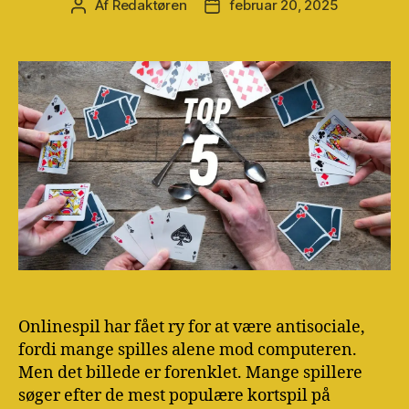
Af
Redaktøren
februar 20, 2025
Indlægsforfatter
Indlægsdato
Onlinespil har fået ry for at være antisociale,
fordi mange spilles alene mod computeren.
Men det billede er forenklet. Mange spillere
søger efter de mest populære kortspil på