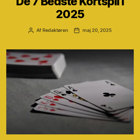
De 7 Bedste Kortspil i
2025
Af
Redaktøren
maj 20, 2025
Indlægsforfatter
Indlægsdato