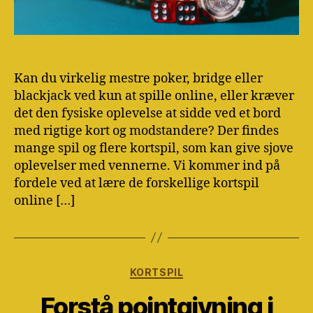
Kan du virkelig mestre poker, bridge eller
blackjack ved kun at spille online, eller kræver
det den fysiske oplevelse at sidde ved et bord
med rigtige kort og modstandere? Der findes
mange spil og flere kortspil, som kan give sjove
oplevelser med vennerne. Vi kommer ind på
fordele ved at lære de forskellige kortspil
online […]
Kategorier
KORTSPIL
Forstå pointgivning i