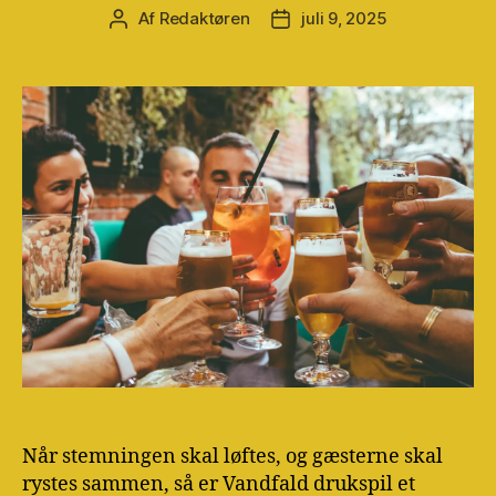
Af
Redaktøren
juli 9, 2025
Indlægsforfatter
Indlægsdato
Når stemningen skal løftes, og gæsterne skal
rystes sammen, så er Vandfald drukspil et