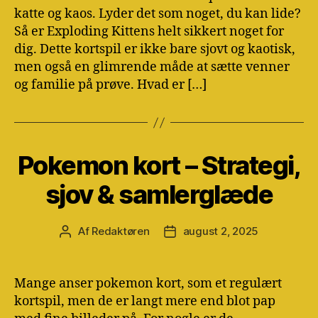
katte og kaos. Lyder det som noget, du kan lide?
Så er Exploding Kittens helt sikkert noget for
dig. Dette kortspil er ikke bare sjovt og kaotisk,
men også en glimrende måde at sætte venner
og familie på prøve. Hvad er […]
Pokemon kort – Strategi,
sjov & samlerglæde
Af
Redaktøren
august 2, 2025
Indlægsforfatter
Indlægsdato
Mange anser pokemon kort, som et regulært
kortspil, men de er langt mere end blot pap