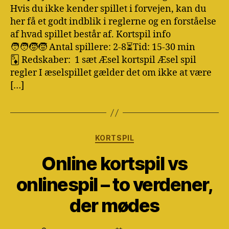
Hvis du ikke kender spillet i forvejen, kan du
her få et godt indblik i reglerne og en forståelse
af hvad spillet består af. Kortspil info
🧑‍🧑‍🧒‍🧒 Antal spillere: 2-8⏳Tid: 15-30 min
🃅 Redskaber: 1 sæt Æsel kortspil Æsel spil
regler I æselspillet gælder det om ikke at være
[…]
Kategorier
KORTSPIL
Online kortspil vs
onlinespil – to verdener,
der mødes