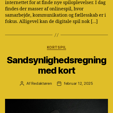
internettet for at finde nye spiloplevelser. I dag
findes der masser af onlinespil, hvor
samarbejde, kommunikation og fællesskab er i
fokus. Alligevel kan de digitale spil nok […]
Kategorier
KORTSPIL
Sandsynlighedsregning
med kort
Af
Redaktøren
februar 12, 2025
Indlægsforfatter
Indlægsdato