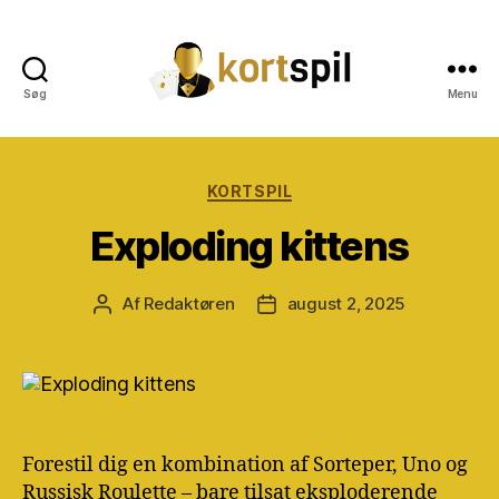
Søg
Menu
Kortspil
Kategorier
KORTSPIL
Exploding kittens
Af
Redaktøren
august 2, 2025
Indlægsforfatter
Indlægsdato
Forestil dig en kombination af Sorteper, Uno og
Russisk Roulette – bare tilsat eksploderende