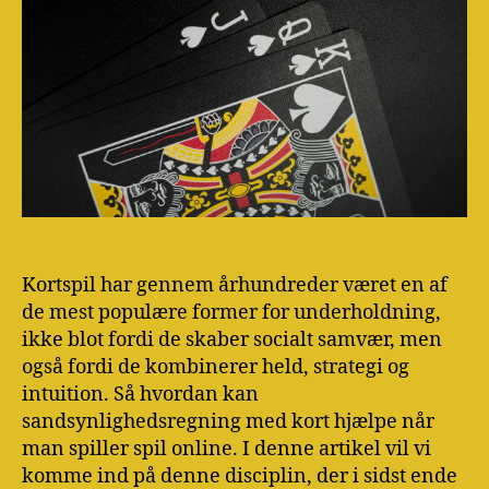
Kortspil har gennem århundreder været en af
de mest populære former for underholdning,
ikke blot fordi de skaber socialt samvær, men
også fordi de kombinerer held, strategi og
intuition. Så hvordan kan
sandsynlighedsregning med kort hjælpe når
man spiller spil online. I denne artikel vil vi
komme ind på denne disciplin, der i sidst ende