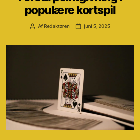
populære kortspil
Af
Redaktøren
juni 5, 2025
Indlægsforfatter
Indlægsdato