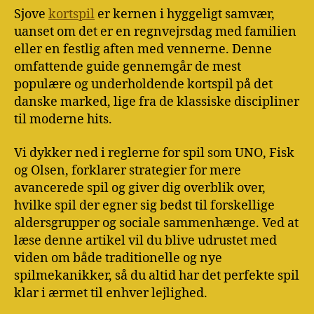
Sjove
kortspil
er kernen i hyggeligt samvær,
uanset om det er en regnvejrsdag med familien
eller en festlig aften med vennerne. Denne
omfattende guide gennemgår de mest
populære og underholdende kortspil på det
danske marked, lige fra de klassiske discipliner
til moderne hits.
Vi dykker ned i reglerne for spil som UNO, Fisk
og Olsen, forklarer strategier for mere
avancerede spil og giver dig overblik over,
hvilke spil der egner sig bedst til forskellige
aldersgrupper og sociale sammenhænge. Ved at
læse denne artikel vil du blive udrustet med
viden om både traditionelle og nye
spilmekanikker, så du altid har det perfekte spil
klar i ærmet til enhver lejlighed.