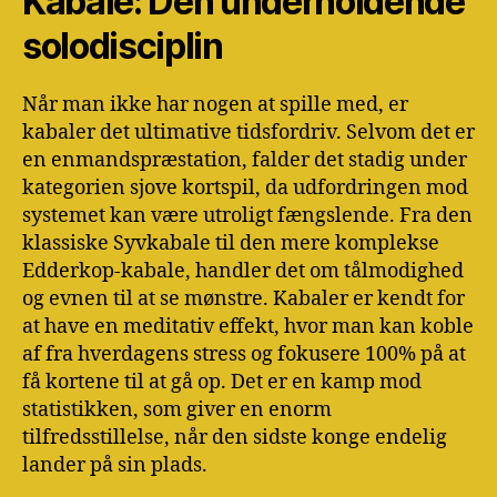
Kabale: Den underholdende
solodisciplin
Når man ikke har nogen at spille med, er
kabaler det ultimative tidsfordriv. Selvom det er
en enmandspræstation, falder det stadig under
kategorien sjove kortspil, da udfordringen mod
systemet kan være utroligt fængslende. Fra den
klassiske Syvkabale til den mere komplekse
Edderkop-kabale, handler det om tålmodighed
og evnen til at se mønstre. Kabaler er kendt for
at have en meditativ effekt, hvor man kan koble
af fra hverdagens stress og fokusere 100% på at
få kortene til at gå op. Det er en kamp mod
statistikken, som giver en enorm
tilfredsstillelse, når den sidste konge endelig
lander på sin plads.