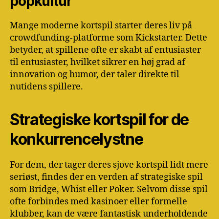
popkultur
Mange moderne kortspil starter deres liv på
crowdfunding-platforme som Kickstarter. Dette
betyder, at spillene ofte er skabt af entusiaster
til entusiaster, hvilket sikrer en høj grad af
innovation og humor, der taler direkte til
nutidens spillere.
Strategiske kortspil for de
konkurrencelystne
For dem, der tager deres sjove kortspil lidt mere
seriøst, findes der en verden af strategiske spil
som Bridge, Whist eller Poker. Selvom disse spil
ofte forbindes med kasinoer eller formelle
klubber, kan de være fantastisk underholdende