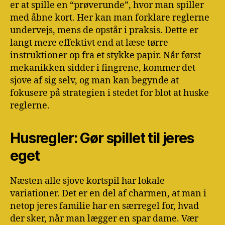
er at spille en “prøverunde”, hvor man spiller
med åbne kort. Her kan man forklare reglerne
undervejs, mens de opstår i praksis. Dette er
langt mere effektivt end at læse tørre
instruktioner op fra et stykke papir. Når først
mekanikken sidder i fingrene, kommer det
sjove af sig selv, og man kan begynde at
fokusere på strategien i stedet for blot at huske
reglerne.
Husregler: Gør spillet til jeres
eget
Næsten alle sjove kortspil har lokale
variationer. Det er en del af charmen, at man i
netop jeres familie har en særregel for, hvad
der sker, når man lægger en spar dame. Vær