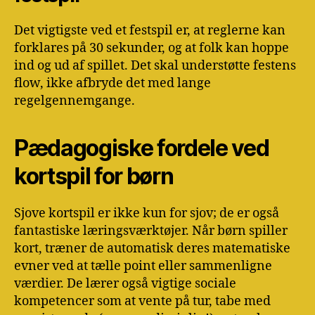
Det vigtigste ved et festspil er, at reglerne kan
forklares på 30 sekunder, og at folk kan hoppe
ind og ud af spillet. Det skal understøtte festens
flow, ikke afbryde det med lange
regelgennemgange.
Pædagogiske fordele ved
kortspil for børn
Sjove kortspil er ikke kun for sjov; de er også
fantastiske læringsværktøjer. Når børn spiller
kort, træner de automatisk deres matematiske
evner ved at tælle point eller sammenligne
værdier. De lærer også vigtige sociale
kompetencer som at vente på tur, tabe med