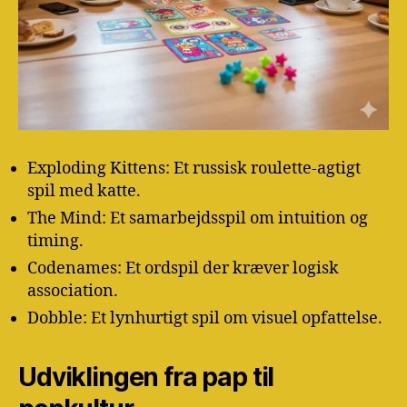
Exploding Kittens: Et russisk roulette-agtigt
spil med katte.
The Mind: Et samarbejdsspil om intuition og
timing.
Codenames: Et ordspil der kræver logisk
association.
Dobble: Et lynhurtigt spil om visuel opfattelse.
Udviklingen fra pap til