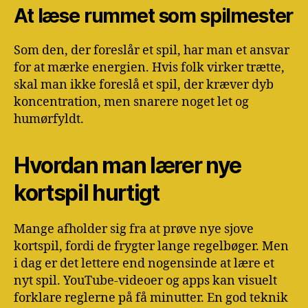
At læse rummet som spilmester
Som den, der foreslår et spil, har man et ansvar
for at mærke energien. Hvis folk virker trætte,
skal man ikke foreslå et spil, der kræver dyb
koncentration, men snarere noget let og
humørfyldt.
Hvordan man lærer nye
kortspil hurtigt
Mange afholder sig fra at prøve nye sjove
kortspil, fordi de frygter lange regelbøger. Men
i dag er det lettere end nogensinde at lære et
nyt spil. YouTube-videoer og apps kan visuelt
forklare reglerne på få minutter. En god teknik