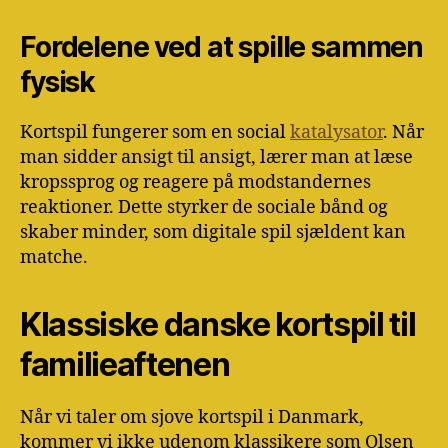
Fordelene ved at spille sammen
fysisk
Kortspil fungerer som en social
katalysator
. Når
man sidder ansigt til ansigt, lærer man at læse
kropssprog og reagere på modstandernes
reaktioner. Dette styrker de sociale bånd og
skaber minder, som digitale spil sjældent kan
matche.
Klassiske danske kortspil til
familieaftenen
Når vi taler om sjove kortspil i Danmark,
kommer vi ikke udenom klassikere som Olsen